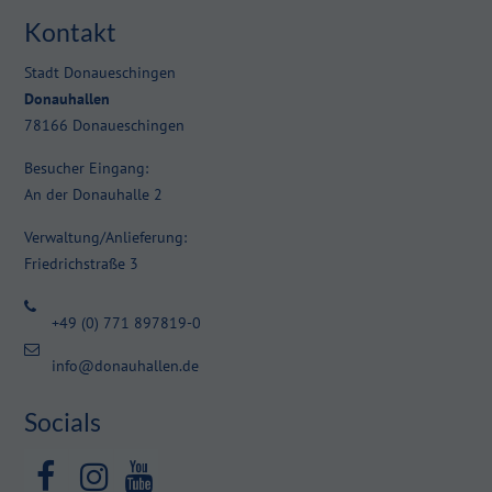
info@yourdomain.com
Kontakt
About us
Stadt Donaueschingen
Donauhallen
Lorem ipsum dolor sit amet, consectetuer adipiscing elit.
78166 Donaueschingen
Aenean commodo ligula eget dolor. Aenean massa. Cum sociis
Besucher Eingang:
natoque penatibus et magnis dis parturient montes, nascetur
An der Donauhalle 2
ridiculus mus. Donec quam felis, ultricies nec.
Verwaltung/Anlieferung:
Friedrichstraße 3
+49 (0) 771 897819-0
info@donauhallen.de
Socials