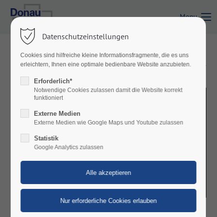
Menu
Login
Datenschutzeinstellungen
Benutzername
Cookies sind hilfreiche kleine Informationsfragmente, die es uns
FILM FEST DER PFERDE 2023
erleichtern, Ihnen eine optimale bedienbare Website anzubieten.
Erforderlich*
Passwort
Notwendige Cookies zulassen damit die Website korrekt
funktioniert
Externe Medien
Externe Medien wie Google Maps und Youtube zulassen
Statistik
Anmelden
Google Analytics zulassen
Register
|
Lost your password?
Support
Lorem ipsum dolor sit amet: